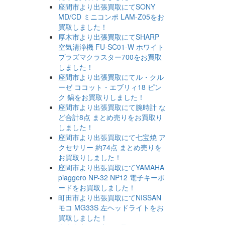
座間市より出張買取にてSONY
MD/CD ミニコンポ LAM-Z05をお
買取しました！
厚木市より出張買取にてSHARP
空気清浄機 FU-SC01-W ホワイト
プラズマクラスター700をお買取
しました！
座間市より出張買取にてル・クル
ーゼ ココット・エブリィ18 ピン
ク 鍋をお買取りしました！
座間市より出張買取にて腕時計 な
ど合計8点 まとめ売りをお買取り
しました！
座間市より出張買取にて七宝焼 ア
クセサリー 約74点 まとめ売りを
お買取りしました！
座間市より出張買取にてYAMAHA
piaggero NP-32 NP12 電子キーボ
ードをお買取しました！
町田市より出張買取にてNISSAN
モコ MG33S 左ヘッドライトをお
買取しました！