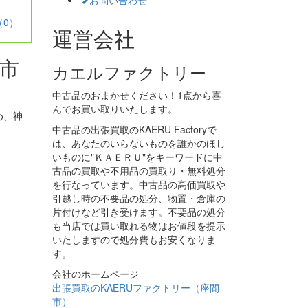
（0）
運営会社
市
カエルファクトリー
中古品のおまかせください！1点から喜
んでお買い取りいたします。
め、神
中古品の出張買取のKAERU Factoryで
は、あなたのいらないものを誰かのほし
いものに"ＫＡＥＲＵ"をキーワードに中
古品の買取や不用品の買取り・無料処分
を行なっています。中古品の高価買取や
引越し時の不要品の処分、物置・倉庫の
片付けなど引き受けます。不要品の処分
も当店では買い取れる物はお値段を提示
いたしますので処分費もお安くなりま
す。
会社のホームページ
出張買取のKAERUファクトリー（座間
市）