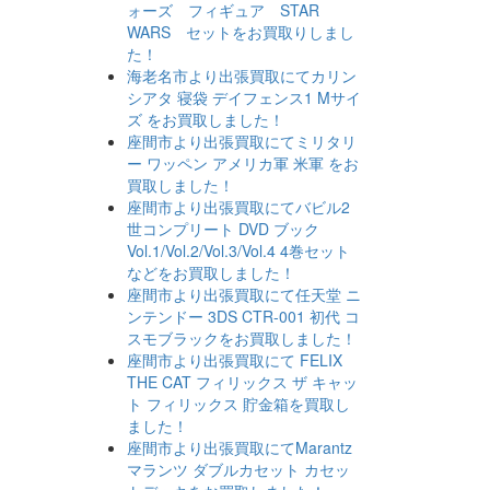
ォーズ フィギュア STAR
WARS セットをお買取りしまし
た！
海老名市より出張買取にてカリン
シアタ 寝袋 デイフェンス1 Mサイ
ズ をお買取しました！
座間市より出張買取にてミリタリ
ー ワッペン アメリカ軍 米軍 をお
買取しました！
座間市より出張買取にてバビル2
世コンプリート DVD ブック
Vol.1/Vol.2/Vol.3/Vol.4 4巻セット
などをお買取しました！
座間市より出張買取にて任天堂 ニ
ンテンドー 3DS CTR-001 初代 コ
スモブラックをお買取しました！
座間市より出張買取にて FELIX
THE CAT フィリックス ザ キャッ
ト フィリックス 貯金箱を買取し
ました！
座間市より出張買取にてMarantz
マランツ ダブルカセット カセッ